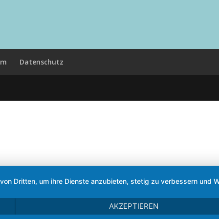
um
Datenschutz
 von Dritten, um ihre Dienste anzubieten, stetig zu verbessern un
AKZEPTIEREN